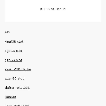
RTP Slot Hari Ini
APi
king138 slot
egp88 slot
egp88 slot
kaskus138 daftar
agen96 slot
daftar roket338
ikan138