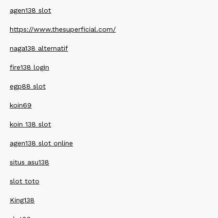
agen138 slot
https://www.thesuperficial.com/
naga138 alternatif
fire138 login
egp88 slot
koin69
koin 138 slot
agen138 slot online
situs asu138
slot toto
King138