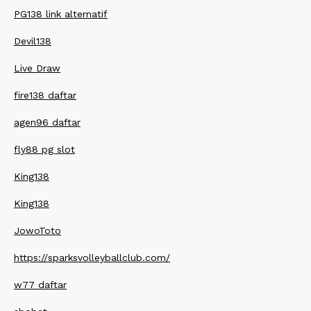
PG138 link alternatif
Devil138
Live Draw
fire138 daftar
agen96 daftar
fly88 pg slot
King138
King138
JowoToto
https://sparksvolleyballclub.com/
w77 daftar