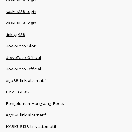
kaskus138 login
kaskus138 login
kaskus138 login
link pg138
JowoToto Slot
JowoToto Official
JowoToto Official
egp88 link alternatif
Link EGP88
Pengeluaran Hongkong Pools
egp88 link alternatif
KASKUS138 link alternatif