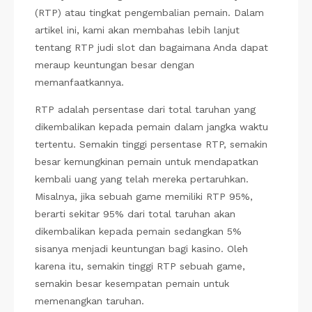
(RTP) atau tingkat pengembalian pemain. Dalam
artikel ini, kami akan membahas lebih lanjut
tentang RTP judi slot dan bagaimana Anda dapat
meraup keuntungan besar dengan
memanfaatkannya.
RTP adalah persentase dari total taruhan yang
dikembalikan kepada pemain dalam jangka waktu
tertentu. Semakin tinggi persentase RTP, semakin
besar kemungkinan pemain untuk mendapatkan
kembali uang yang telah mereka pertaruhkan.
Misalnya, jika sebuah game memiliki RTP 95%,
berarti sekitar 95% dari total taruhan akan
dikembalikan kepada pemain sedangkan 5%
sisanya menjadi keuntungan bagi kasino. Oleh
karena itu, semakin tinggi RTP sebuah game,
semakin besar kesempatan pemain untuk
memenangkan taruhan.