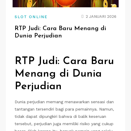
2 JANUARI 2026
SLOT ONLINE
RTP Judi: Cara Baru Menang di
Dunia Perjudian
RTP Judi: Cara Baru
Menang di Dunia
Perjudian
Dunia perjudian memang menawarkan sensasi dan
tantangan tersendiri bagi para pemainnya. Namun,
tidak dapat dipungkiri bahwa di balik keseruan
tersebut, perjudian juga memiliki risiko yang cukup
besar. Oleh karena itu, banyak pemain yang selalu