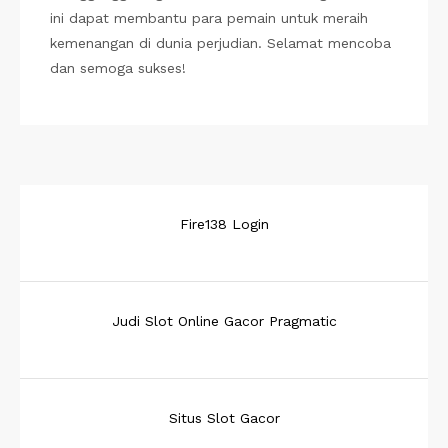
ini dapat membantu para pemain untuk meraih
kemenangan di dunia perjudian. Selamat mencoba
dan semoga sukses!
Fire138 Login
Judi Slot Online Gacor Pragmatic
Situs Slot Gacor