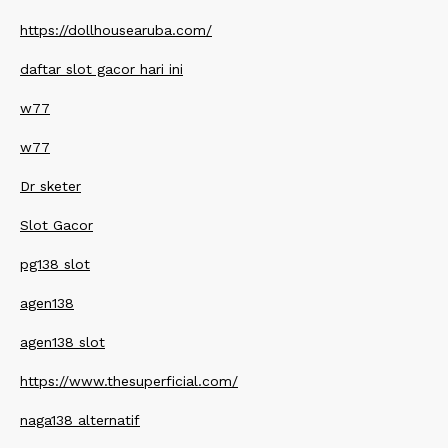
https://dollhousearuba.com/
daftar slot gacor hari ini
w77
w77
Dr sketer
Slot Gacor
pg138 slot
agen138
agen138 slot
https://www.thesuperficial.com/
naga138 alternatif