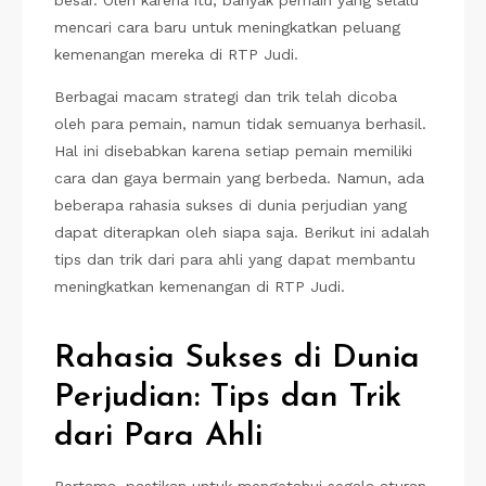
mencari cara baru untuk meningkatkan peluang
kemenangan mereka di RTP Judi.
Berbagai macam strategi dan trik telah dicoba
oleh para pemain, namun tidak semuanya berhasil.
Hal ini disebabkan karena setiap pemain memiliki
cara dan gaya bermain yang berbeda. Namun, ada
beberapa rahasia sukses di dunia perjudian yang
dapat diterapkan oleh siapa saja. Berikut ini adalah
tips dan trik dari para ahli yang dapat membantu
meningkatkan kemenangan di RTP Judi.
Rahasia Sukses di Dunia
Perjudian: Tips dan Trik
dari Para Ahli
Pertama, pastikan untuk mengetahui segala aturan