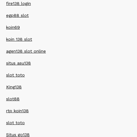
fire138 login
egp88 slot
koin69
koin 138 slot
agen138 slot online
situs asu138
slot toto
King138
slot88
rtp koin138
slot toto
Situs go138