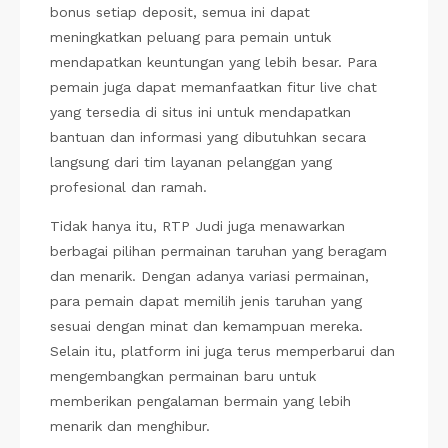
bonus setiap deposit, semua ini dapat
meningkatkan peluang para pemain untuk
mendapatkan keuntungan yang lebih besar. Para
pemain juga dapat memanfaatkan fitur live chat
yang tersedia di situs ini untuk mendapatkan
bantuan dan informasi yang dibutuhkan secara
langsung dari tim layanan pelanggan yang
profesional dan ramah.
Tidak hanya itu, RTP Judi juga menawarkan
berbagai pilihan permainan taruhan yang beragam
dan menarik. Dengan adanya variasi permainan,
para pemain dapat memilih jenis taruhan yang
sesuai dengan minat dan kemampuan mereka.
Selain itu, platform ini juga terus memperbarui dan
mengembangkan permainan baru untuk
memberikan pengalaman bermain yang lebih
menarik dan menghibur.