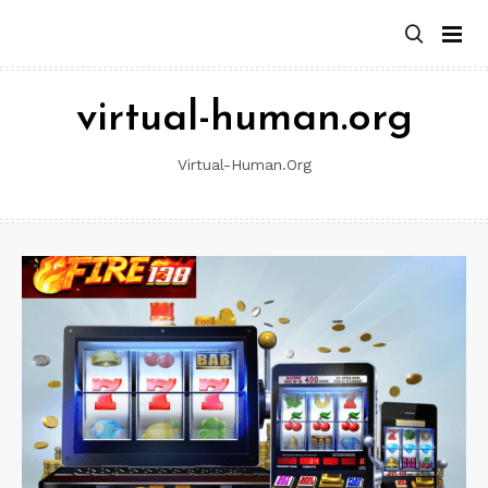
Skip
to
content
virtual-human.org
Virtual-Human.org