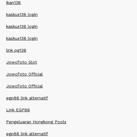
ikan138
kaskus138 login
kaskus138 login
kaskus138 login
link pg138
JowoToto Slot
JowoToto Official
JowoToto Official
egp88 link alternatif
Link EGP88
Pengeluaran Hongkong Pools
egp88 link alternatif