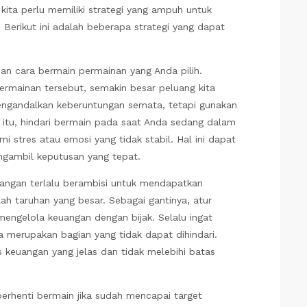
 kita perlu memiliki strategi yang ampuh untuk
 Berikut ini adalah beberapa strategi yang dapat
n cara bermain permainan yang Anda pilih.
mainan tersebut, semakin besar peluang kita
ngandalkan keberuntungan semata, tetapi gunakan
n itu, hindari bermain pada saat Anda sedang dalam
 stres atau emosi yang tidak stabil. Hal ini dapat
ambil keputusan yang tepat.
Jangan terlalu berambisi untuk mendapatkan
h taruhan yang besar. Sebagai gantinya, atur
 mengelola keuangan dengan bijak. Selalu ingat
a merupakan bagian yang tidak dapat dihindari.
s keuangan yang jelas dan tidak melebihi batas
 berhenti bermain jika sudah mencapai target