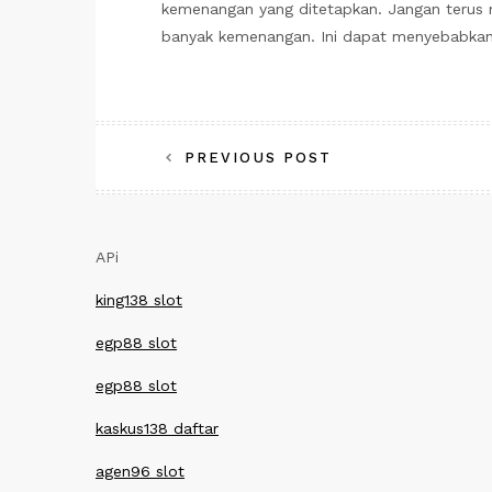
kemenangan yang ditetapkan. Jangan terus m
banyak kemenangan. Ini dapat menyebabkan
Navigasi
PREVIOUS POST
pos
APi
king138 slot
egp88 slot
egp88 slot
kaskus138 daftar
agen96 slot