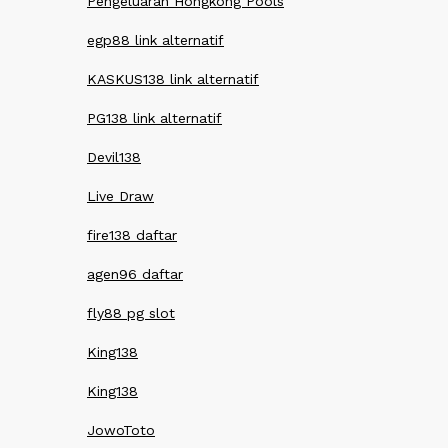
Pengeluaran Hongkong Pools
egp88 link alternatif
KASKUS138 link alternatif
PG138 link alternatif
Devil138
Live Draw
fire138 daftar
agen96 daftar
fly88 pg slot
King138
King138
JowoToto