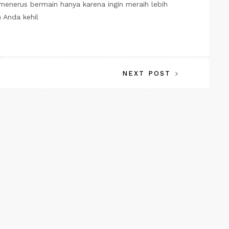
enerus bermain hanya karena ingin meraih lebih
 Anda kehil
NEXT POST