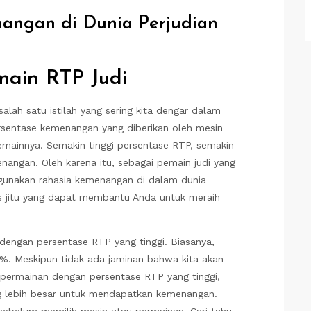
angan di Dunia Perjudian
main RTP Judi
alah satu istilah yang sering kita dengar dalam
ersentase kemenangan yang diberikan oleh mesin
emainnya. Semakin tinggi persentase RTP, semakin
angan. Oleh karena itu, sebagai pemain judi yang
unakan rahasia kemenangan di dalam dunia
tips jitu yang dapat membantu Anda untuk meraih
 dengan persentase RTP yang tinggi. Biasanya,
%. Meskipun tidak ada jaminan bahwa kita akan
 permainan dengan persentase RTP yang tinggi,
ng lebih besar untuk mendapatkan kemenangan.
lu sebelum memilih mesin atau permainan. Cari tahu