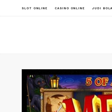
Skip
SLOT ONLINE
CASINO ONLINE
JUDI BOL
to
content