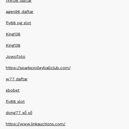
fire138 daftar
agen96 daftar
fly88 pg slot
King138
King138
JowoToto
https://sparksvolleyballclub.com/
w77 daftar
sbobet
fly88 slot
dong77 xổ số
https://www.linkauctions.com/