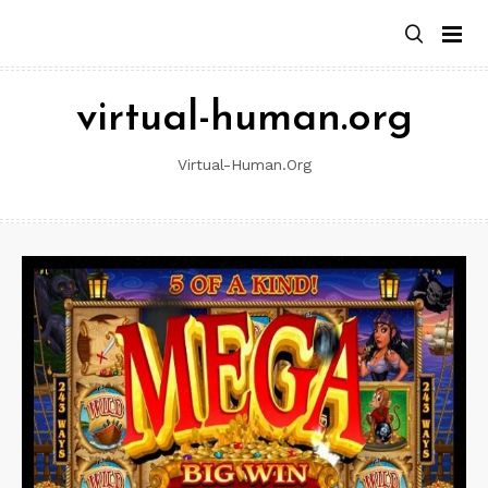
Skip
to
content
virtual-human.org
Virtual-Human.org