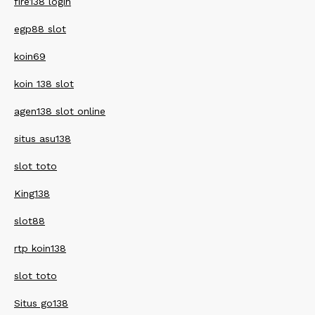
fire138 login
egp88 slot
koin69
koin 138 slot
agen138 slot online
situs asu138
slot toto
King138
slot88
rtp koin138
slot toto
Situs go138