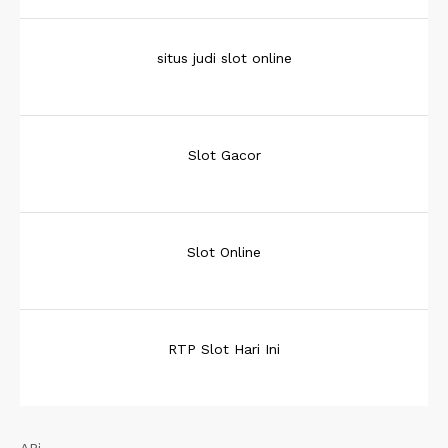
situs judi slot online
Slot Gacor
Slot Online
RTP Slot Hari Ini