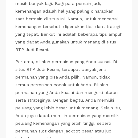
masih banyak lagi. Bagi para pemain judi,
kemenangan adalah hal yang paling diharapkan
saat bermain di situs ini. Namun, untuk mencapai
kemenangan tersebut, diperlukan tips dan strategi
yang tepat. Berikut ini adalah beberapa tips ampuh
yang dapat Anda gunakan untuk menang di situs
RTP Judi Resmi.
Pertama, pilihlah permainan yang Anda kuasai. Di
situs RTP Judi Resmi, terdapat banyak jenis
permainan yang bisa Anda pilih. Namun, tidak
semua permainan cocok untuk Anda. Pilihlah
permainan yang Anda kuasai dan mengerti aturan
serta strateginya. Dengan begitu, Anda memiliki
peluang yang lebih besar untuk menang. Selain itu,
Anda juga dapat memilih permainan yang memiliki
peluang kemenangan yang lebih tinggi, seperti
permainan slot dengan jackpot besar atau judi