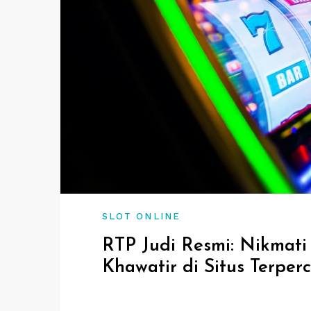
SLOT ONLINE
RTP Judi Resmi: Nikmati
Khawatir di Situs Terper