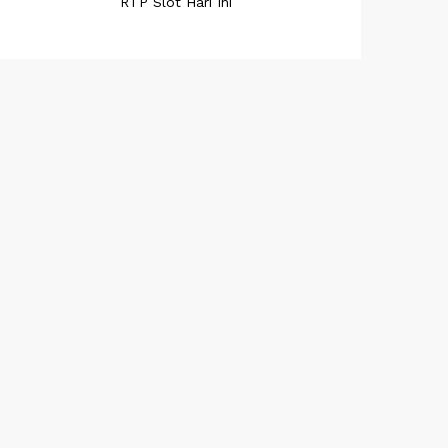
RTP Slot Hari Ini