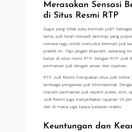
Merasakan Sensasi B
di Situs Resmi RTP
Siapa yang tidak suka bermain judi? Sebagai
lama, judi telah menjadi aktivitas yang pop
merasa ragu untuk mencoba bermain judi ka
praktik ini. Tapi jangan khawatir, sekarang
batas di situs resmi RTP. Dengan RTP Judi 
permainan judi dengan aman dan nyaman.
RTP Judi Resmi merupakan situs judi online 
lembaga pengawas judi internasional. Dengan
macam permainan judi seperti poker, slot, s
Judi Resmi juga menyediakan layanan 24 ja
dan di mana saja tanpa batasan waktu.
Keuntungan dan Keam