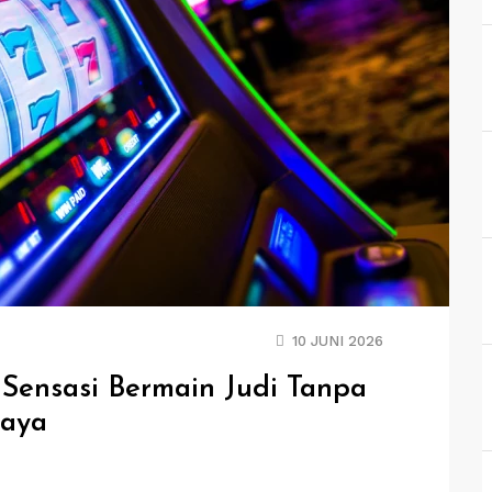
10 JUNI 2026
 Sensasi Bermain Judi Tanpa
caya