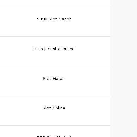
Situs Slot Gacor
situs judi slot online
Slot Gacor
Slot Online