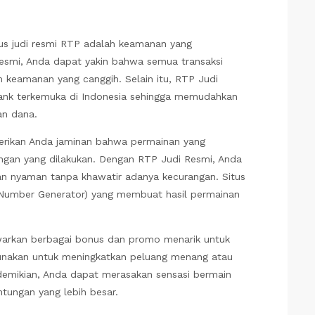
tus judi resmi RTP adalah keamanan yang
i resmi, Anda dapat yakin bahwa semua transaksi
m keamanan yang canggih. Selain itu, RTP Judi
bank terkemuka di Indonesia sehingga memudahkan
an dana.
mberikan Anda jaminan bahwa permainan yang
angan yang dilakukan. Dengan RTP Judi Resmi, Anda
an nyaman tanpa khawatir adanya kecurangan. Situs
Number Generator) yang membuat hasil permainan
warkan berbagai bonus dan promo menarik untuk
gunakan untuk meningkatkan peluang menang atau
emikian, Anda dapat merasakan sensasi bermain
tungan yang lebih besar.