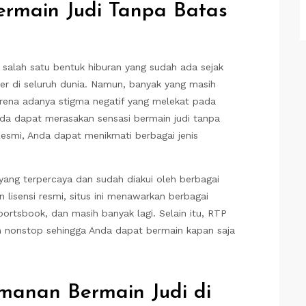
ermain Judi Tanpa Batas
 salah satu bentuk hiburan yang sudah ada sejak
uler di seluruh dunia. Namun, banyak yang masih
rena adanya stigma negatif yang melekat pada
 Anda dapat merasakan sensasi bermain judi tanpa
Resmi, Anda dapat menikmati berbagai jenis
yang terpercaya dan sudah diakui oleh berbagai
 lisensi resmi, situs ini menawarkan berbagai
portsbook, dan masih banyak lagi. Selain itu, RTP
m nonstop sehingga Anda dapat bermain kapan saja
anan Bermain Judi di