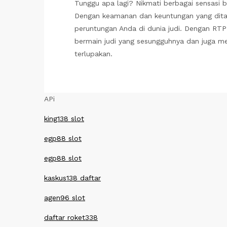
Tunggu apa lagi? Nikmati berbagai sensasi b
Dengan keamanan dan keuntungan yang ditaw
peruntungan Anda di dunia judi. Dengan RT
bermain judi yang sesungguhnya dan juga m
terlupakan.
APi
king138 slot
egp88 slot
egp88 slot
kaskus138 daftar
agen96 slot
daftar roket338