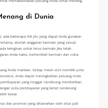
untuk memaksimalkan peluang Anda untuk menang.
 Menang di Dunia
i, ada beberapa trik jitu yang dapat Anda gunakan
 Pertama, aturlah anggaran bermain yang sesuai
a keinginan untuk terus bermain jika telah
garan Anda habis, berhentilah bermain dan coba
yang Anda mainkan. Setiap mesin slot memiliki pola
ersebut, Anda dapat meningkatkan peluang Anda
a pembayaran yang longgar cenderung memberikan
 dengan pola pembayaran yang ketat cenderung
ebih besar.
nus dan promosi yang ditawarkan oleh situs judi