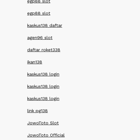
egp88 slot
egp88 slot
kaskus138 daftar
agen96 slot
daftar roket338
ikan138
kaskus138 login
kaskus138 login
kaskus138 login
link pg138
JowoToto Slot
JowoToto Official