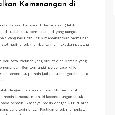
lkan Kemenangan di
n utama saat bermain. Tidak ada yang lebih
udi. Salah satu permainan judi yang sangat
emain yang kesulitan untuk memenangkan permainan
judi slot hadir untuk membantu meningkatkan peluang
e dari total taruhan yang dibuat oleh pemain yang
kemenangan. Semakin tinggi persentase RTP,
leh karena itu, pemain judi perlu mengetahui cara
judi.
dalah dengan mencari dan memilih mesin slot
rti mesin tersebut memiliki kecenderungan untuk
pada pemain. Biasanya, mesin dengan RTP di atas
ang yang lebih tinggi. Pastikan untuk memeriksa