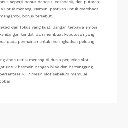
bonus seperti bonus deposit, cashback, dan putaran
nda untuk menang. Namun, pastikan untuk membaca
 mengambil bonus tersebut.
 tekad dan fokus yang kuat. Jangan terbawa emosi
kehilangan kendali dan membuat keputusan yang
fokus pada permainan untuk meningkatkan peluang
uang Anda untuk menang di dunia perjudian slot
ngat untuk bermain dengan bijak dan bertanggung
 persentase RTP mesin slot sebelum memulai
coba!