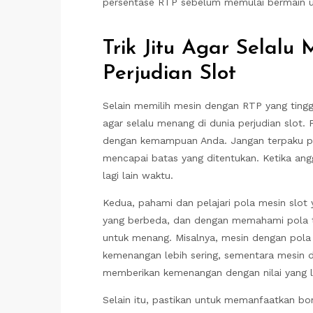
persentase RTP sebelum memulai bermain 
Trik Jitu Agar Selalu
Perjudian Slot
Selain memilih mesin dengan RTP yang tingg
agar selalu menang di dunia perjudian slot.
dengan kemampuan Anda. Jangan terpaku pad
mencapai batas yang ditentukan. Ketika ang
lagi lain waktu.
Kedua, pahami dan pelajari pola mesin slot 
yang berbeda, dan dengan memahami pola t
untuk menang. Misalnya, mesin dengan pol
kemenangan lebih sering, sementara mesin
memberikan kemenangan dengan nilai yang l
Selain itu, pastikan untuk memanfaatkan bo