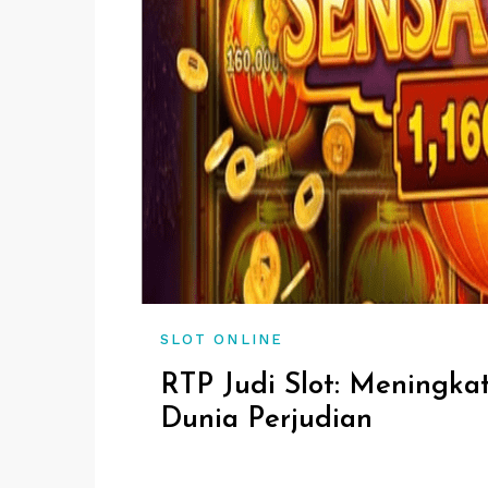
SLOT ONLINE
RTP Judi Slot: Meningk
Dunia Perjudian