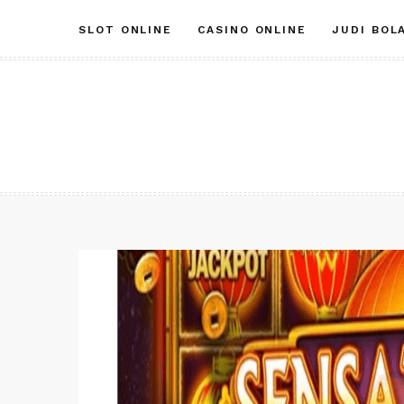
Skip
SLOT ONLINE
CASINO ONLINE
JUDI BOL
to
content