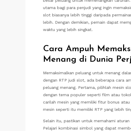
besar peluang untuk memenangkan taruhan. H
utama bagi para penjudi yang ingin memaks
slot biasanya lebih tinggi daripada permain
lebih. Dengan demikian, pemain dapat memp
waktu yang lebih singkat.
Cara Ampuh Memaksi
Menang di Dunia Per
Memaksimalkan peluang untuk menang dalam
dengan RTP judi slot, ada beberapa cara a
peluang menang. Pertama, pilihlah mesin sl
dengan tema populer seperti film atau tokoh 
carilah mesin yang memiliki fitur bonus ata
mesin seperti itu memiliki RTP yang lebih ti
Selain itu, pastikan untuk memahami aturan 
Pelajari kombinasi simbol yang dapat membe