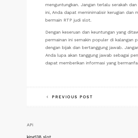
menguntungkan. Jangan terlalu serakah dan 
ini, Anda dapat meminimalisir kerugian da
bermain RTP judi slot.
Dengan keseruan dan keuntungan yang ditawar
permainan ini semakin populer di kalangan p
dengan bijak dan bertanggung jawab. Janga
Anda lupa akan tanggung jawab sebagai penj
dapat memberikan informasi yang bermanfa
Navigasi
PREVIOUS POST
pos
APi
king138 slot