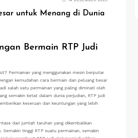
Besar untuk Menang di Dunia
ngan Bermain RTP Judi
slot? Permainan yang menggunakan mesin berputar
n. Dengan kemudahan cara bermain dan peluang besar
jadi salah satu permainan yang paling diminati oleh
ang semakin ketat dalam dunia perjudian, RTP judi
memberikan keseruan dan keuntungan yang lebih
tase dari jumlah taruhan yang dikembalikan
. Semakin tinggi RTP suatu permainan, semakin