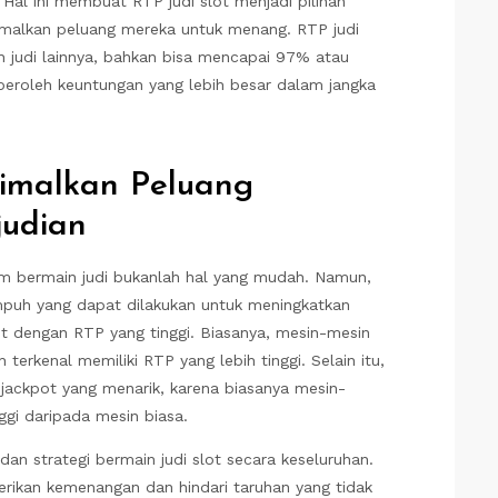
al ini membuat RTP judi slot menjadi pilihan
imalkan peluang mereka untuk menang. RTP judi
an judi lainnya, bahkan bisa mencapai 97% atau
eroleh keuntungan yang lebih besar dalam jangka
malkan Peluang
judian
 bermain judi bukanlah hal yang mudah. Namun,
mpuh yang dapat dilakukan untuk meningkatkan
ot dengan RTP yang tinggi. Biasanya, mesin-mesin
terkenal memiliki RTP yang lebih tinggi. Selain itu,
u jackpot yang menarik, karena biasanya mesin-
nggi daripada mesin biasa.
dan strategi bermain judi slot secara keseluruhan.
rikan kemenangan dan hindari taruhan yang tidak