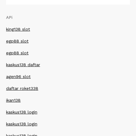
APi
king138 slot
egp88 slot
egp88 slot
kaskus138 daftar
agen96 slot
daftar roket338
ikan138
kaskus138 login
kaskus138 login
kaskus138 login