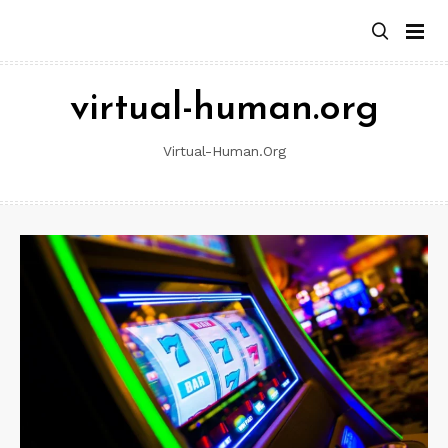
Skip
to
content
virtual-human.org
Virtual-Human.org