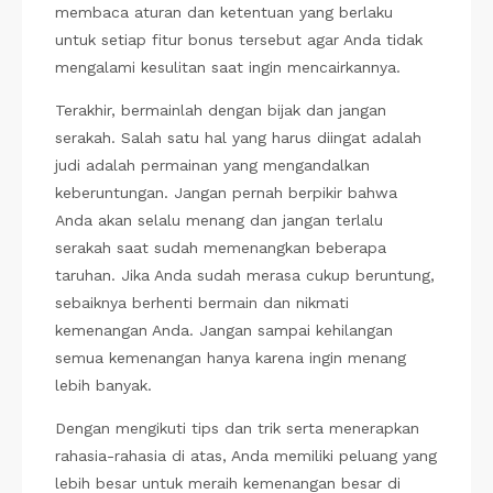
membaca aturan dan ketentuan yang berlaku
untuk setiap fitur bonus tersebut agar Anda tidak
mengalami kesulitan saat ingin mencairkannya.
Terakhir, bermainlah dengan bijak dan jangan
serakah. Salah satu hal yang harus diingat adalah
judi adalah permainan yang mengandalkan
keberuntungan. Jangan pernah berpikir bahwa
Anda akan selalu menang dan jangan terlalu
serakah saat sudah memenangkan beberapa
taruhan. Jika Anda sudah merasa cukup beruntung,
sebaiknya berhenti bermain dan nikmati
kemenangan Anda. Jangan sampai kehilangan
semua kemenangan hanya karena ingin menang
lebih banyak.
Dengan mengikuti tips dan trik serta menerapkan
rahasia-rahasia di atas, Anda memiliki peluang yang
lebih besar untuk meraih kemenangan besar di