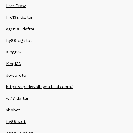
Live Draw
fire138 daftar
agen96 daftar
fly88 pg slot
King138
King138
JowoToto
https://sparksvolleyballclub.com/
w77 daftar
sbobet
fly88 slot