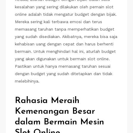
kesalahan yang sering dilakukan oleh pemain slot
online adalah tidak mengatur budget dengan bijak.
Mereka sering kali terbawa emosi dan terus
memasang taruhan tanpa memperhatikan budget
yang sudah disediakan. Akibatnya, mereka bisa saja
kehabisan uang dengan cepat dan harus berhenti
bermain. Untuk menghindari hal ini, aturlah budget
yang akan digunakan untuk bermain slot online.
Pastikan untuk hanya memasang taruhan sesuai
dengan budget yang sudah ditetapkan dan tidak
melebihinya.
Rahasia Meraih
Kemenangan Besar
dalam Bermain Mesin
Slot Online