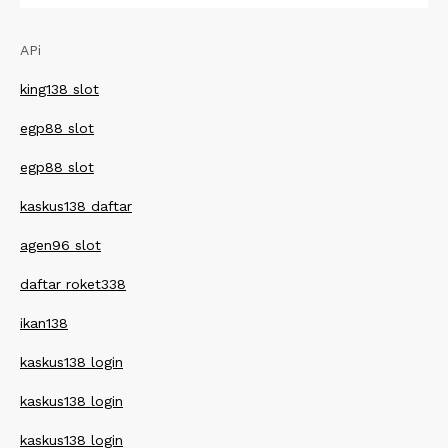
APi
king138 slot
egp88 slot
egp88 slot
kaskus138 daftar
agen96 slot
daftar roket338
ikan138
kaskus138 login
kaskus138 login
kaskus138 login