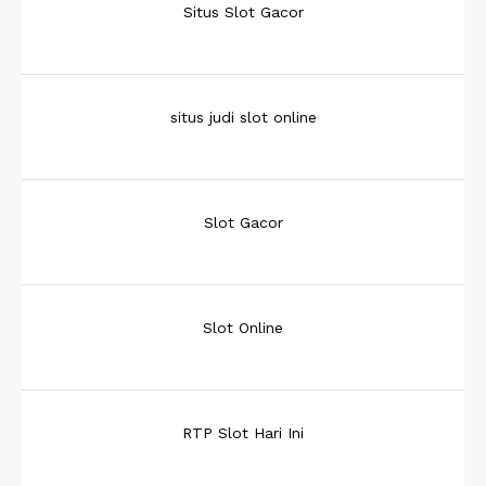
Situs Slot Gacor
situs judi slot online
Slot Gacor
Slot Online
RTP Slot Hari Ini