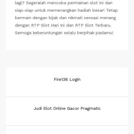
lagi? Segeralah mencoba permainan slot ini dan
siap-siap untuk memenangkan hadiah besar! Tetap
bermain dengan bijak dan nikmati sensasi menang
dengan RTP Slot Hari Ini dan RTP Slot Terbaru.
Semoga keberuntungan selalu berpihak padamu!
Fire138 Login
Judi Slot Online Gacor Pragmatic