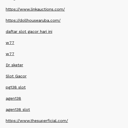
https://www.linkauctions.com/
https://dollhousearuba.com/
daftar slot gacor hari ini
w77
w77
Dr sketer
Slot Gacor
pg138 slot
agen138
agen138 slot
https://www.thesuperficial.com/