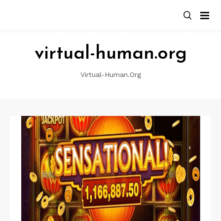
Skip
to
content
virtual-human.org
Virtual-Human.org