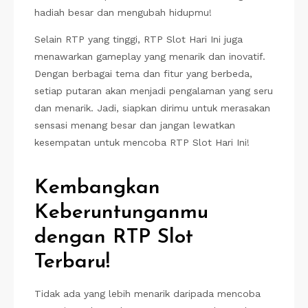
hadiah besar dan mengubah hidupmu!
Selain RTP yang tinggi, RTP Slot Hari Ini juga
menawarkan gameplay yang menarik dan inovatif.
Dengan berbagai tema dan fitur yang berbeda,
setiap putaran akan menjadi pengalaman yang seru
dan menarik. Jadi, siapkan dirimu untuk merasakan
sensasi menang besar dan jangan lewatkan
kesempatan untuk mencoba RTP Slot Hari Ini!
Kembangkan
Keberuntunganmu
dengan RTP Slot
Terbaru!
Tidak ada yang lebih menarik daripada mencoba