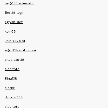
naga138 alternatif
fire138 login
egp88 slot
koin69
koin 138 slot
agen138 slot online
situs asu138
slot toto
King138
slot88
rtp koin138
slot toto