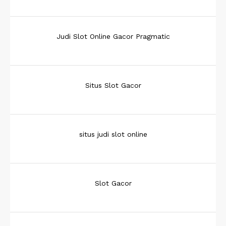
Judi Slot Online Gacor Pragmatic
Situs Slot Gacor
situs judi slot online
Slot Gacor