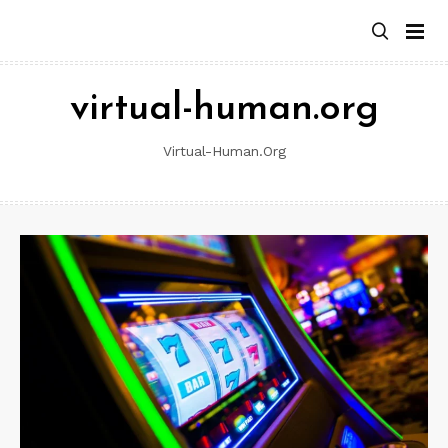
Skip
to
content
virtual-human.org
Virtual-Human.org