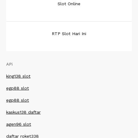
Slot Online
RTP Slot Hari Ini
APi
king138 slot
egp88 slot
egp88 slot
kaskus138 daftar
agen96 slot
daftar roket338