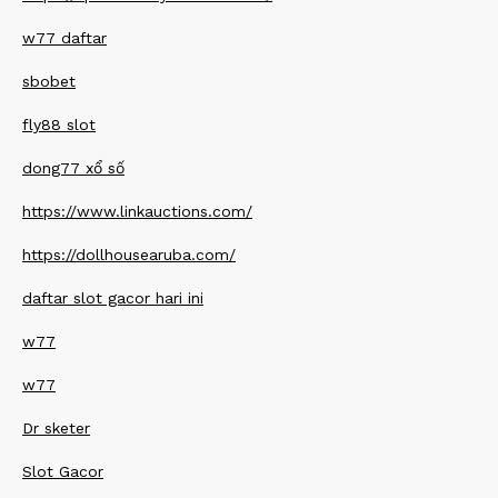
w77 daftar
sbobet
fly88 slot
dong77 xổ số
https://www.linkauctions.com/
https://dollhousearuba.com/
daftar slot gacor hari ini
w77
w77
Dr sketer
Slot Gacor