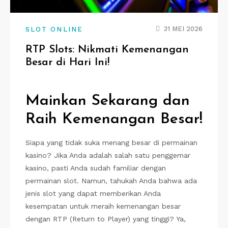
31 MEI 2026
SLOT ONLINE
RTP Slots: Nikmati Kemenangan
Besar di Hari Ini!
Mainkan Sekarang dan
Raih Kemenangan Besar!
Siapa yang tidak suka menang besar di permainan
kasino? Jika Anda adalah salah satu penggemar
kasino, pasti Anda sudah familiar dengan
permainan slot. Namun, tahukah Anda bahwa ada
jenis slot yang dapat memberikan Anda
kesempatan untuk meraih kemenangan besar
dengan RTP (Return to Player) yang tinggi? Ya,