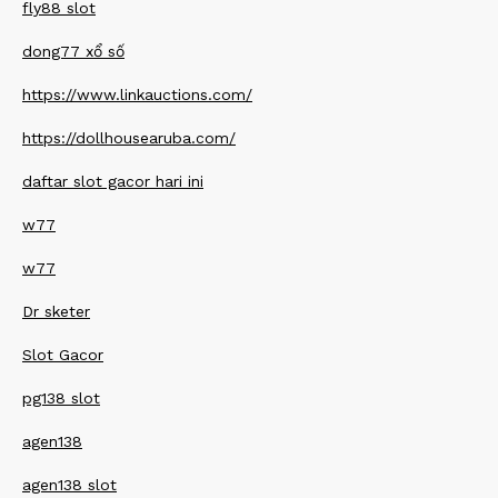
fly88 slot
dong77 xổ số
https://www.linkauctions.com/
https://dollhousearuba.com/
daftar slot gacor hari ini
w77
w77
Dr sketer
Slot Gacor
pg138 slot
agen138
agen138 slot