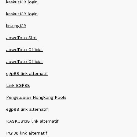
kaskus138 login
kaskus138 login
link pg138
JowoToto Slot
JowoToto Official
JowoToto Official
egp88 link alternatif
Link EGP88
Pengeluaran Hongkong Pools
egp88 link alternatif
KASKUS138 link alternatif
PG138 link alternatif