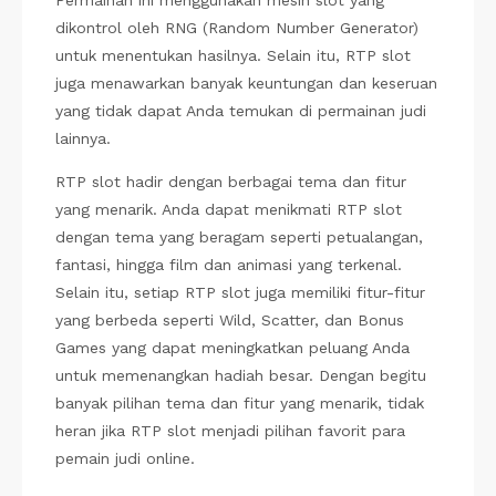
Permainan ini menggunakan mesin slot yang
dikontrol oleh RNG (Random Number Generator)
untuk menentukan hasilnya. Selain itu, RTP slot
juga menawarkan banyak keuntungan dan keseruan
yang tidak dapat Anda temukan di permainan judi
lainnya.
RTP slot hadir dengan berbagai tema dan fitur
yang menarik. Anda dapat menikmati RTP slot
dengan tema yang beragam seperti petualangan,
fantasi, hingga film dan animasi yang terkenal.
Selain itu, setiap RTP slot juga memiliki fitur-fitur
yang berbeda seperti Wild, Scatter, dan Bonus
Games yang dapat meningkatkan peluang Anda
untuk memenangkan hadiah besar. Dengan begitu
banyak pilihan tema dan fitur yang menarik, tidak
heran jika RTP slot menjadi pilihan favorit para
pemain judi online.