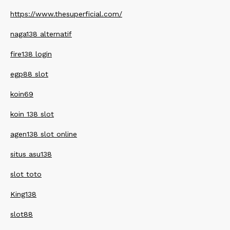
https://www.thesuperficial.com/
naga138 alternatif
fire138 login
egp88 slot
koin69
koin 138 slot
agen138 slot online
situs asu138
slot toto
King138
slot88